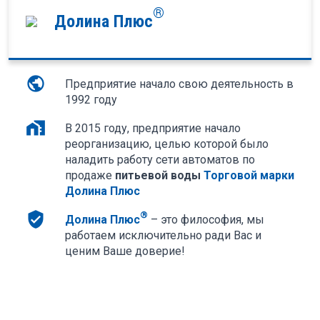
®
Долина Плюс
public
Предприятие начало свою деятельность в
1992 году
home_work
В 2015 году, предприятие начало
реорганизацию, целью которой было
наладить работу сети автоматов по
продаже
питьевой воды
Торговой марки
Долина Плюс
verified_user
®
Долина Плюс
–
это философия, мы
работаем исключительно ради Вас и
ценим Ваше доверие!