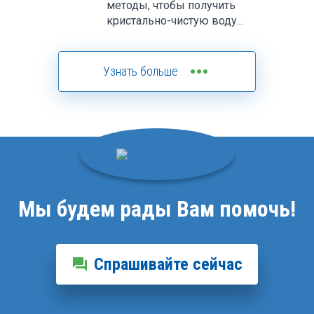
методы, чтобы получить
кристально-чистую воду...
more_horiz
Узнать больше
Мы будем рады Вам помочь!
Cпрашивайте сейчас
forum