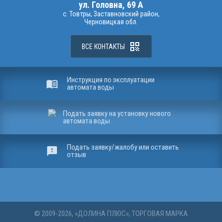
ул. Головна, 69 A
с. Товтры,
Заставновский район,
Черновицкая обл.
qr_code
ВСЕ КОНТАКТЫ
Инструкция по эксплуатации
menu_book
автомата воды
Подать заявку на установку нового
автомата воды
Подать заявку/жалобу или оставить
sms_failed
отзыв
© 2009-2026, «ДОЛИНА ПЛЮС», ТОРГОВАЯ МАРКА