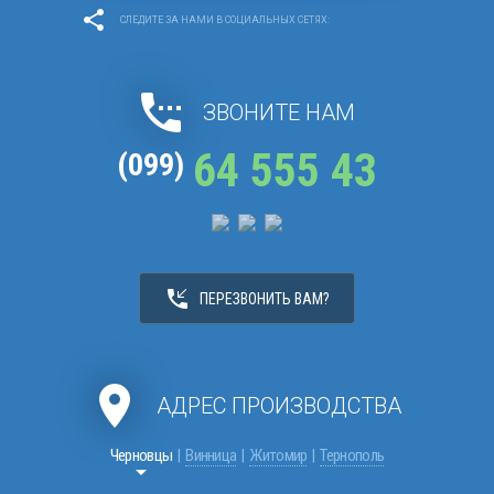
share
СЛЕДИТЕ ЗА НАМИ В СОЦИАЛЬНЫХ СЕТЯХ:
settings_phone
ЗВОНИТЕ НАМ
64 555 43
(099)
phone_callback
ПЕРЕЗВОНИТЬ ВАМ?
location_on
АДРЕС ПРОИЗВОДСТВА
Черновцы
|
Винница
|
Житомир
|
Тернополь